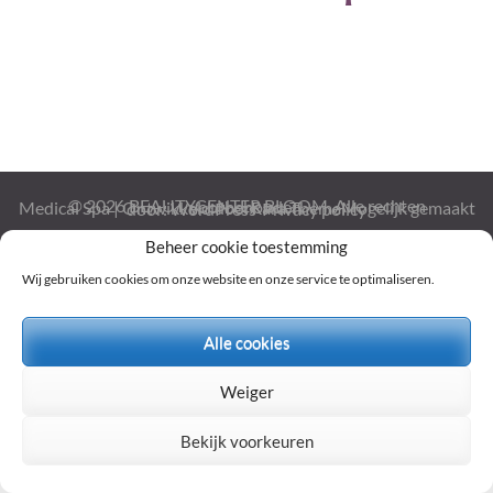
© 2026
BEAUTYCENTER BLOOM
. Alle rechten voorbehouden.
Medical Spa | Ontwikkeld door
Rara Theme
Mogelijk gemaakt door:
WordPress
Privacy policy
Beheer cookie toestemming
Wij gebruiken cookies om onze website en onze service te optimaliseren.
Alle cookies
Weiger
Bekijk voorkeuren