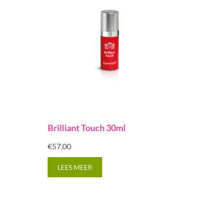
Brilliant Touch 30ml
€
57,00
LEES MEER