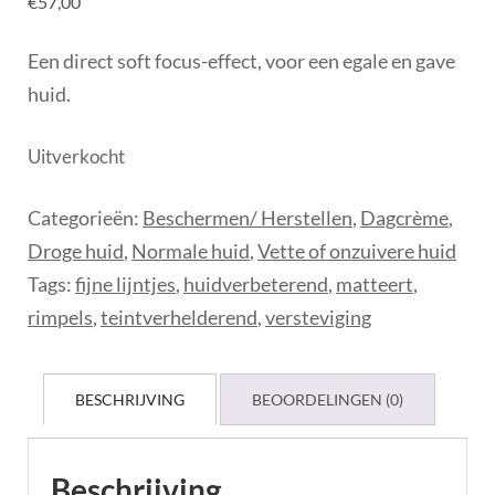
€
57,00
Een direct soft focus-effect, voor een egale en gave
huid.
Uitverkocht
Categorieën:
Beschermen/ Herstellen
,
Dagcrème
,
Droge huid
,
Normale huid
,
Vette of onzuivere huid
Tags:
fijne lijntjes
,
huidverbeterend
,
matteert
,
rimpels
,
teintverhelderend
,
versteviging
BESCHRIJVING
BEOORDELINGEN (0)
Beschrijving