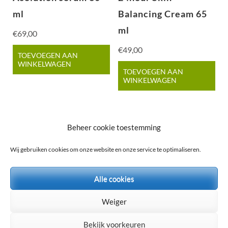
ml
Balancing Cream 65
ml
€
69,00
€
49,00
TOEVOEGEN AAN
WINKELWAGEN
TOEVOEGEN AAN
WINKELWAGEN
Beheer cookie toestemming
Wij gebruiken cookies om onze website en onze service te optimaliseren.
Alle cookies
© 2026
BEAUTYCENTER BLOOM
. Alle rechten
voorbehouden.
Weiger
Medical Spa | Ontwikkeld door
Rara Theme
Mogelijk gemaakt
Bekijk voorkeuren
door:
WordPress
Privacy policy