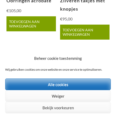
Oorringen acrobate
Zilveren takjes met
knopjes
€
105,00
€
95,00
TOEVOEGEN AAN
WINKELWAGEN
TOEVOEGEN AAN
WINKELWAGEN
Beheer cookie toestemming
Wij gebruiken cookies om onze website en onze service te optimaliseren.
Alle cookies
© 2026
BEAUTYCENTER BLOOM
. Alle rechten
voorbehouden.
Weiger
Medical Spa | Ontwikkeld door
Rara Theme
Mogelijk gemaakt
Bekijk voorkeuren
door:
WordPress
Privacy policy