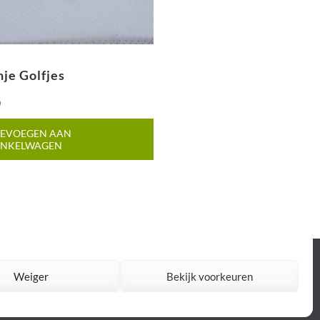
je Golfjes
0
EVOEGEN AAN
INKELWAGEN
 door
Rara Theme
Mogelijk gemaakt door:
WordPress
Weiger
Bekijk voorkeuren
Privacy policy