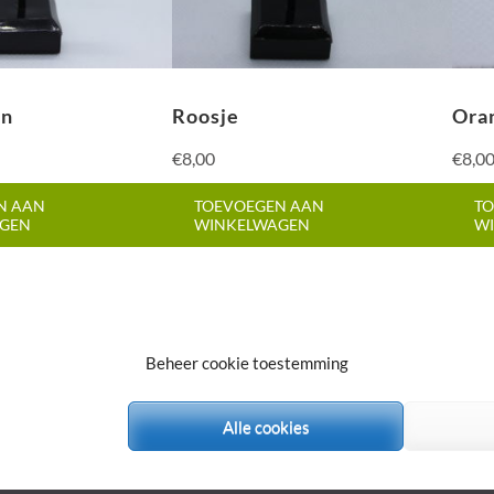
en
Roosje
Oran
€
8,00
€
8,0
N AAN
TOEVOEGEN AAN
TO
GEN
WINKELWAGEN
W
Beheer cookie toestemming
orbehouden.
Medical Spa | Ontwikkeld
Alle cookies