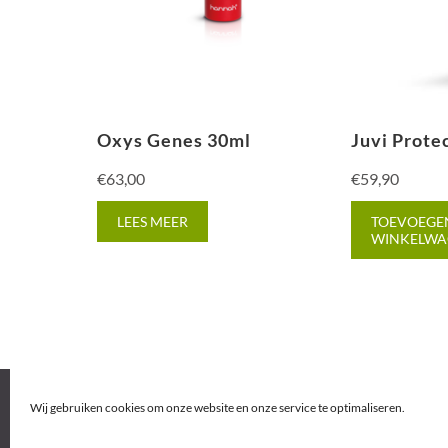
Oxys Genes 30ml
Juvi Prote
€
63,00
€
59,90
LEES MEER
TOEVOEGE
WINKELWA
Wij gebruiken cookies om onze website en onze service te optimaliseren.
© 2026
BEAUTYCENTER BLOOM
. Alle rechten vo