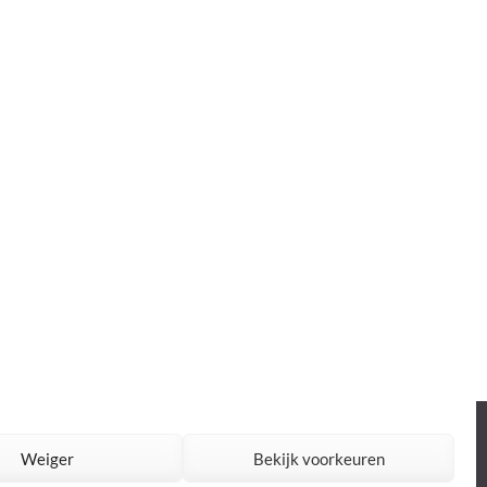
 door
Rara Theme
Mogelijk gemaakt door:
WordPress
Weiger
Bekijk voorkeuren
Privacy policy