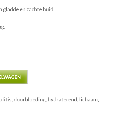
n gladde en zachte huid.
ng.
ELWAGEN
ulitis
,
doorbloeding
,
hydraterend
,
lichaam
,