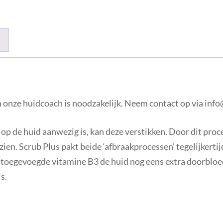
an onze huidcoach is noodzakelijk. Neem contact op via in
p de huid aanwezig is, kan deze verstikken. Door dit proce
zien. Scrub Plus pakt beide ‘afbraakprocessen’ tegelijkert
de toegevoegde vitamine B3 de huid nog eens extra doorblo
s.