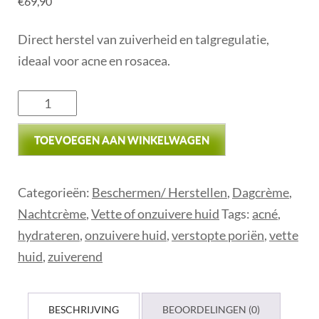
€
69,90
Direct herstel van zuiverheid en talgregulatie,
ideaal voor acne en rosacea.
TOEVOEGEN AAN WINKELWAGEN
Categorieën:
Beschermen/ Herstellen
,
Dagcrème
,
Nachtcrème
,
Vette of onzuivere huid
Tags:
acné
,
hydrateren
,
onzuivere huid
,
verstopte poriën
,
vette
huid
,
zuiverend
BESCHRIJVING
BEOORDELINGEN (0)