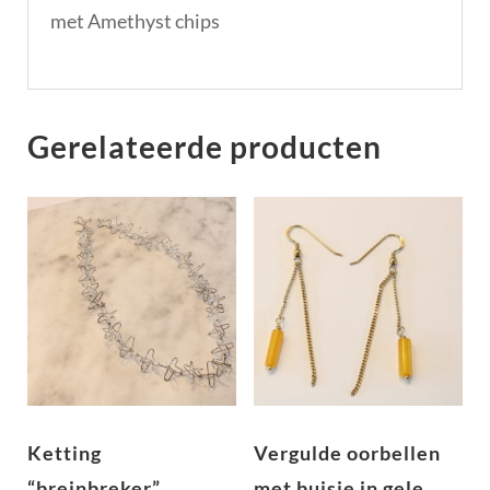
met Amethyst chips
Gerelateerde producten
Ketting
Vergulde oorbellen
“breinbreker”
met buisje in gele