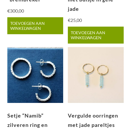
jade
€
300,00
€
25,00
TOEVOEGEN AAN
WINKELWAGEN
TOEVOEGEN AAN
WINKELWAGEN
Setje “Namib”
Vergulde oorringen
zilveren ring en
met jade pareltjes